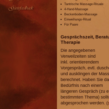
Tantrische Massage-Rituale
Gästefeedback
4-Hand-Massage
Beckenboden-Massage
Einweihungs-Ritual
Für Paare
Gesprächszeit, Berat
Therapie
Die angegebenen
Verweilzeiten sind
inkl. orientierendem
Vorgespräch, evtl. dusc
und ausklingen der Mas
berechnet. Haben Sie d
Bedürfnis nach einem
längeren Gespräch (zu 
bestimmten Thema) sollt
abgesprochen werden. (